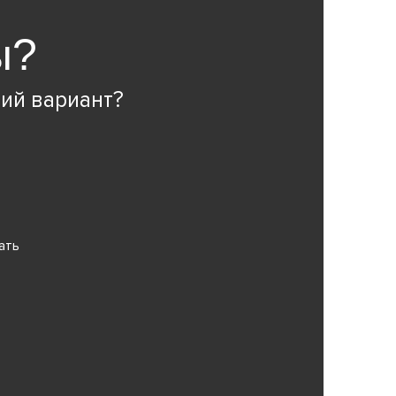
ы?
ий вариант?
ать