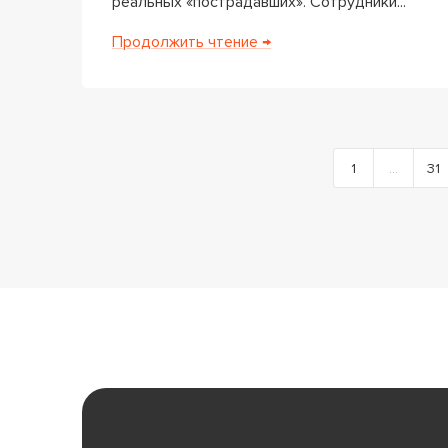
реальных «пострадавших». Сотрудники...
Продолжить чтение →
1
…
31