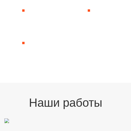
Гибкая ценовая политика
Гарантия на работы до 5 лет
Особые условия для
Согласование в любых
посредников
инстанциях
Сжатые сроки при отличном
качестве
Наши работы