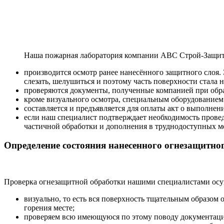
Наша
пожарная лаборатория
компании
ABC Строй-Защита
производится осмотр ранее нанесённого защитного слоя. 
слезать, шелушиться и поэтому часть поверхности стала 
проверяются документы, полученные компанией при обра
кроме визуального осмотра, специальным оборудованием
составляется и предъявляется для оплаты акт о выполне
если наш специалист подтверждает необходимость прове
частичной обработки и дополнения в труднодоступных ме
Определение состояния нанесенного огнезащитног
Проверка огнезащитной обработки нашими специалистами ос
визуально, то есть вся поверхность тщательным образом о
горения месте;
проверяем всю имеющуюся по этому поводу документац