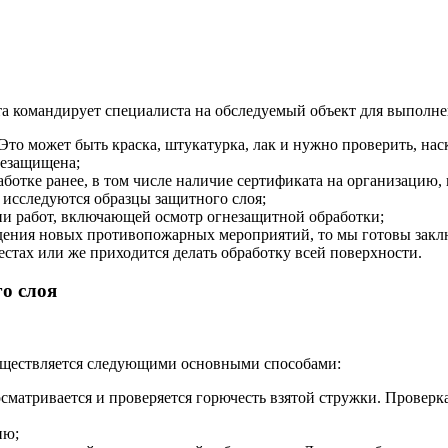
 командирует специалиста на
обследуемый объект для выполн
Это может быть краска, штукатурка, лак и нужно проверить, нас
незащищена;
ботке ранее, в том числе наличие сертификата на организацию
 исследуются образцы защитного слоя;
нии работ, включающей осмотр огнезащитной обработки;
дения новых противопожарных мероприятий, то мы готовы закл
стах или же приходится делать обработку всей поверхности.
о слоя
уществляется следующими основными способами:
сматривается и проверяется горючесть взятой стружки. Проверка п
ию;