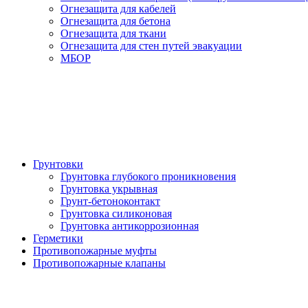
Огнезащита для кабелей
Огнезащита для бетона
Огнезащита для ткани
Огнезащита для стен путей эвакуации
МБОР
Грунтовки
Грунтовка глубокого проникновения
Грунтовка укрывная
Грунт-бетоноконтакт
Грунтовка силиконовая
Грунтовка антикоррозионная
Герметики
Противопожарные муфты
Противопожарные клапаны