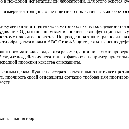
 в пожарной испытательной лаборатории. Для этого берется ку
- измеряется толщина огнезащитного покрытия. Так же берется о
 документации и тщательно осматривают качество сделанной огн
удование. Однако она не может выполнять свои функции сколь у
оэтому покрытие портится. Поврежденная защита равносильна е
сти обращаться к нам в
ABC Строй-Защиту для устранения дефе
щитного материала выдаются рекомендации по частоте проверки 
. В случае воздействия негативных факторов, например при сил
чередной проверки качества огнезащиты.
ренным ценам. Лучше перестраховаться и выполнить все против
ять прочность своей огнезащиты согласно требованиям противоп
ности.
равильный выбор!