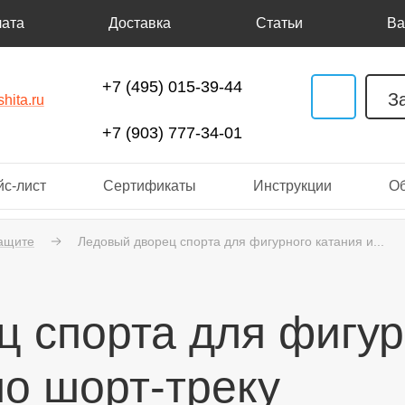
ата
Доставка
Статьи
Ва
+7 (495) 015-39-44
З
hita.ru
+7 (903) 777-34-01
с-лист
Сертификаты
Инструкции
О
защите
Ледовый дворец спорта для фигурного катания и...
 спорта для фигур
о шорт-треку