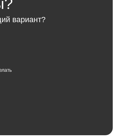
ы?
щий вариант?
елать