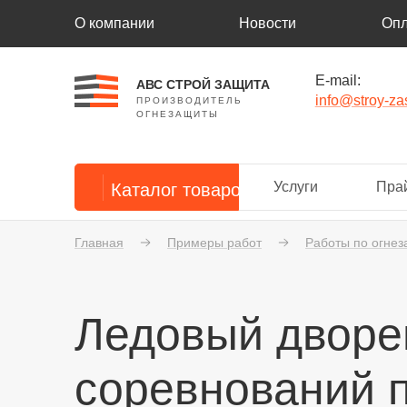
О компании
Новости
Опл
E-mail:
АВС СТРОЙ ЗАЩИТА
info@stroy-zas
ПРОИЗВОДИТЕЛЬ
ОГНЕЗАЩИТЫ
Услуги
Прай
Каталог товаров
Главная
Примеры работ
Работы по огне
Ледовый дворец
соревнований п