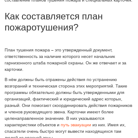
составление планов тушения пожара и специальных карточек.
Как составляется план
пожаротушения?
План тушения пожара
–
это утвержденный документ,
ответственность за наличие которого несет начальник
гарнизонного штаба пожарной охраны. Он же отвечает и за
карточки.
В нём должны быть отражены действия по устранению
возгораний и техническая сторона этих мероприятий. Такие
программы обязательно должны быть утвержденными для
организаций, фактический и юридический адрес которых,
разный. Они помогают скоординировать действия пожарников
и членов руководящего звена. Карточки имеют более
целенаправленное значение. В них указываются
характеристики объектов и
путь эвакуации
из них. Имея их,
спасатели очень быстро могут вывести находящихся там
людей из опасной зоны.