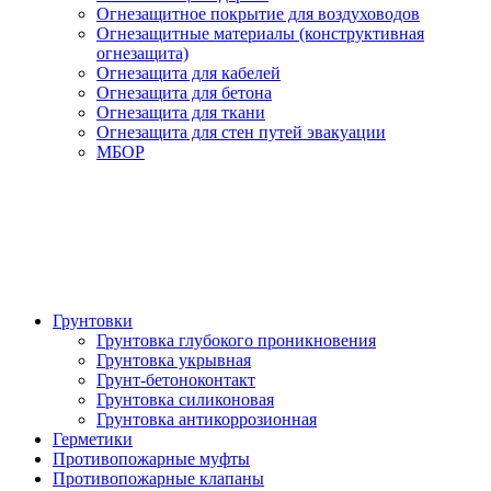
Огнезащитное покрытие для воздуховодов
Огнезащитные материалы (конструктивная
огнезащита)
Огнезащита для кабелей
Огнезащита для бетона
Огнезащита для ткани
Огнезащита для стен путей эвакуации
МБОР
Грунтовки
Грунтовка глубокого проникновения
Грунтовка укрывная
Грунт-бетоноконтакт
Грунтовка силиконовая
Грунтовка антикоррозионная
Герметики
Противопожарные муфты
Противопожарные клапаны