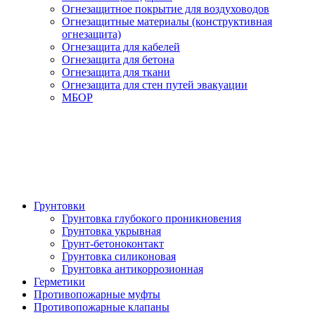
Огнезащитное покрытие для воздуховодов
Огнезащитные материалы (конструктивная
огнезащита)
Огнезащита для кабелей
Огнезащита для бетона
Огнезащита для ткани
Огнезащита для стен путей эвакуации
МБОР
Грунтовки
Грунтовка глубокого проникновения
Грунтовка укрывная
Грунт-бетоноконтакт
Грунтовка силиконовая
Грунтовка антикоррозионная
Герметики
Противопожарные муфты
Противопожарные клапаны