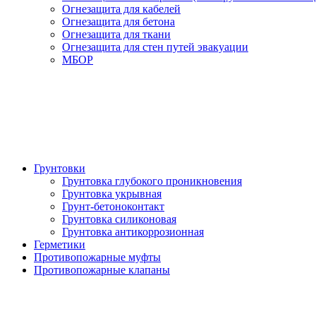
Огнезащита для кабелей
Огнезащита для бетона
Огнезащита для ткани
Огнезащита для стен путей эвакуации
МБОР
Грунтовки
Грунтовка глубокого проникновения
Грунтовка укрывная
Грунт-бетоноконтакт
Грунтовка силиконовая
Грунтовка антикоррозионная
Герметики
Противопожарные муфты
Противопожарные клапаны