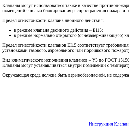
Клапаны могут использоваться также в качестве противопож
помещений с целью блокирования распространения пожара и п
Предел огнестойкости клапана двойного действия:
в режиме клапана двойного действия – EI15;
в режиме нормально открытого (огнезадерживающего) кл
Предел огнестойкости клапанов EI15 соответствует требован
установками газового, аэрозольного или порошкового пожарот
Вид климатического исполнения клапанов – У3 по ГОСТ 15150
Клапаны могут устанавливаться внутри помещений с температу
Окружающая среда должна быть взрывобезопасной, не содержа
Инструкция Клапа