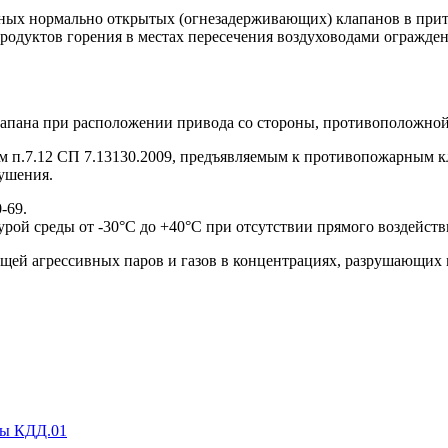
арных нормально открытых (огнезадерживающих) клапанов в пр
родуктов горения в местах пересечения воздуховодами огражд
апана при расположении привода со стороны, противоположной
иям п.7.12 СП 7.13130.2009, предъявляемым к противопожарным
ушения.
-69.
рой среды от -30°C до +40°С при отсутствии прямого воздейств
щей агрессивных паров и газов в концентрациях, разрушающих 
ны КДД.01