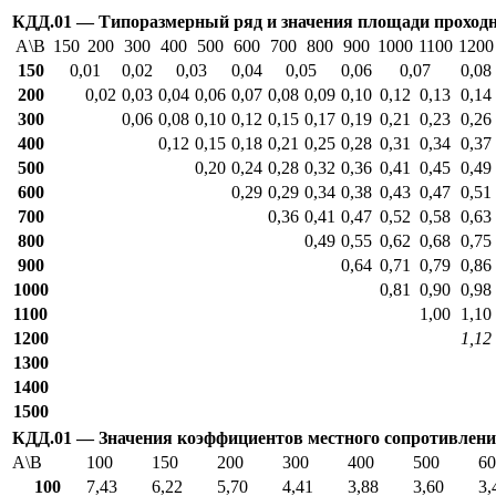
КДД.01 — Типоразмерный ряд и значения площади проходно
A\B
150
200
300
400
500
600
700
800
900
1000
1100
1200
150
0,01
0,02
0,03
0,04
0,05
0,06
0,07
0,08
200
0,02
0,03
0,04
0,06
0,07
0,08
0,09
0,10
0,12
0,13
0,14
300
0,06
0,08
0,10
0,12
0,15
0,17
0,19
0,21
0,23
0,26
400
0,12
0,15
0,18
0,21
0,25
0,28
0,31
0,34
0,37
500
0,20
0,24
0,28
0,32
0,36
0,41
0,45
0,49
600
0,29
0,29
0,34
0,38
0,43
0,47
0,51
700
0,36
0,41
0,47
0,52
0,58
0,63
800
0,49
0,55
0,62
0,68
0,75
900
0,64
0,71
0,79
0,86
1000
0,81
0,90
0,98
1100
1,00
1,10
1200
1,12
1300
1400
1500
КДД.01 — Значения коэффициентов местного сопротивления 
A\B
100
150
200
300
400
500
60
100
7,43
6,22
5,70
4,41
3,88
3,60
3,