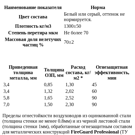
Наименование показателя
Норма
Белый или серый, оттенок не
Цвет состава
нормируется.
Плотность кг/м3
1300±50
Степень перетира мкм
Не более 70
Массовая доля нелетучих
70±2
частиц %
Приведенная
Расход
Огнезащитная
Толщина
толщина
состава, кг/
эффективность,
ОЗП, мм
металла, мм
м2 *
мин
3,4
0,85
1,30
45
3,4
1,32
2,02
60
5,8
1,65
2,52
90
7,0
1,50
2,30
90
Пределы огнестойкости воздуховодов из оцинкованной стали
(толщина стенки не менее 0.8мм) и из черной листовой стали
(толщина стенки 1мм), обработанные огнезащитным составом
для металлических конструкций
FireGuard Professional
(ТУ