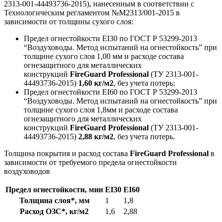
2313-001-44493736-2015), нанесенным в соответствии с
Технологическим регламентом №М2313/001-2015 в
зависимости от толщины сухого слоя:
Предел огнестойкости EI30 по ГОСТ Р 53299-2013
“Воздуховоды. Метод испытаний на огнестойкость” при
толщине сухого слоя 1,00 мм и расходе состава
огнезащитного для металлических
конструкций
FireGuard Professional
(ТУ 2313-001-
44493736-2015)
1,60 кг/м2
, без учета потерь;
Предел огнестойкости EI60 по ГОСТ Р 53299-2013
“Воздуховоды. Метод испытаний на огнестойкость” при
толщине сухого слоя 1,8мм и расходе состава
огнезащитного для металлических
конструкций
FireGuard Professional
(ТУ 2313-001-
44493736-2015)
2,88 кг/м2
, без учета потерь.
Толщина покрытия и расход состава
FireGuard Professional
в
зависимости от требуемого предела огнестойкости
воздуховодов
Предел огнестойкости, мин
EI30
EI60
Толщина слоя*, мм
1
1,8
Расход ОЗС*, кг/м2
1,6
2,88