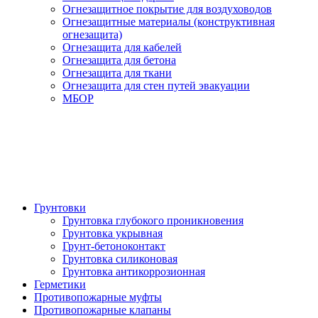
Огнезащитное покрытие для воздуховодов
Огнезащитные материалы (конструктивная
огнезащита)
Огнезащита для кабелей
Огнезащита для бетона
Огнезащита для ткани
Огнезащита для стен путей эвакуации
МБОР
Грунтовки
Грунтовка глубокого проникновения
Грунтовка укрывная
Грунт-бетоноконтакт
Грунтовка силиконовая
Грунтовка антикоррозионная
Герметики
Противопожарные муфты
Противопожарные клапаны