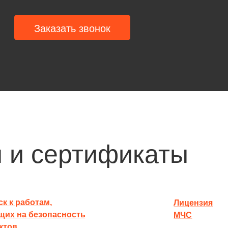
Заказать звонок
 и сертификаты
к к работам,
Лицензия
щих на безопасность
МЧС
ктов