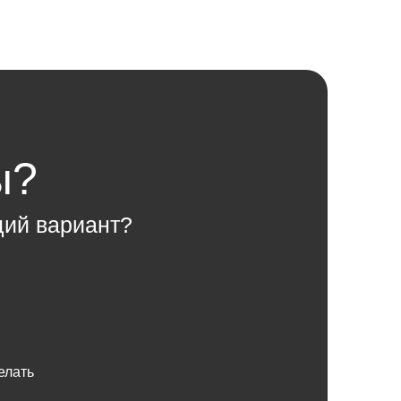
ы?
щий вариант?
елать