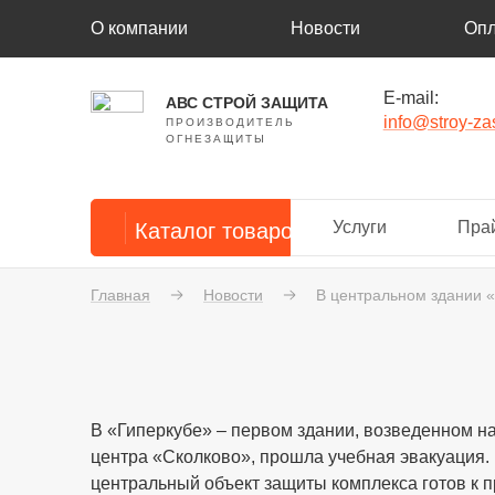
О компании
Новости
Опл
E-mail:
АВС СТРОЙ ЗАЩИТА
info@stroy-zas
ПРОИЗВОДИТЕЛЬ
ОГНЕЗАЩИТЫ
Услуги
Прай
Каталог товаров
Главная
Новости
В центральном здании «
В «Гиперкубе» – первом здании, возведенном н
центра «Сколково», прошла учебная эвакуация. 
центральный объект защиты комплекса готов к 