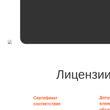
Лицензии
Допус
Сертификат
влия
соответствия
объе