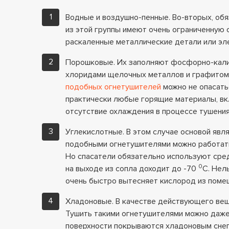
Водные и воздушно-пенные. Во-вторых, об
из этой группы имеют очень ограниченную 
раскаленные металлические детали или эл
Порошковые. Их заполняют фосфорно-кали
хлоридами щелочных металлов и графитом.
подобных огнетушителей
можно не опасать
практически любые горящие материалы, вкл
отсутствие охлаждения в процессе тушения
Углекислотные. В этом случае основой явля
подобными огнетушителями можно работать
Но спасатели обязательно используют сред
0
на выходе из сопла доходит до -70
С. Нел
очень быстро вытесняет кислород из поме
Хладоновые. В качестве действующего вещ
Тушить такими огнетушителями можно даже 
поверхности покрываются хладоновым снего