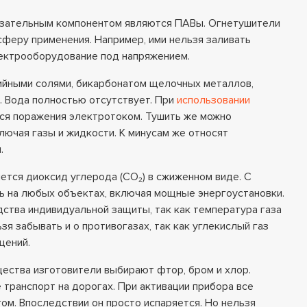
язательным компонентом являются ПАВы. Огнетушители
сферу применения. Например, ими нельзя заливать
ектрооборудование под напряжением.
йными солями, бикарбонатом щелочных металлов,
 Вода полностью отсутствует. При
использовании
ся поражения электротоком. Тушить же можно
ючая газы и жидкости. К минусам же относят
.
ется диоксид углерода (CO₂) в сжиженном виде. С
 на любых объектах, включая мощные энергоустановки.
ства индивидуальной защиты, так как температура газа
ьзя забывать и о противогазах, так как углекислый газ
щений.
ества изготовители выбирают фтор, бром и хлор.
транспорт на дорогах. При активации прибора все
м. Впоследствии он просто испаряется. Но нельзя