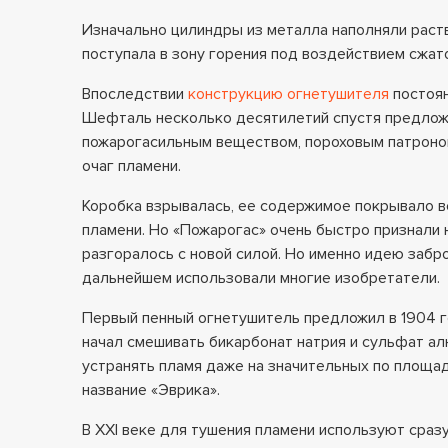
Изначально цилиндры из металла наполняли раст
поступала в зону горения под воздействием сжат
Впоследствии
конструкцию огнетушителя
постоян
Шефталь несколько десятилетий спустя предложи
пожарогасильным веществом, пороховым патроном
очаг пламени.
Коробка взрывалась, ее содержимое покрывало в
пламени. Но «Пожарогас» очень быстро признали
разгоралось с новой силой. Но именно идею забр
дальнейшем использовали многие изобретатели.
Первый пенный огнетушитель предложил в 1904 г
начал смешивать бикарбонат натрия и сульфат а
устранять пламя даже на значительных по площа
название «Эврика».
В XXI веке для тушения пламени используют сраз