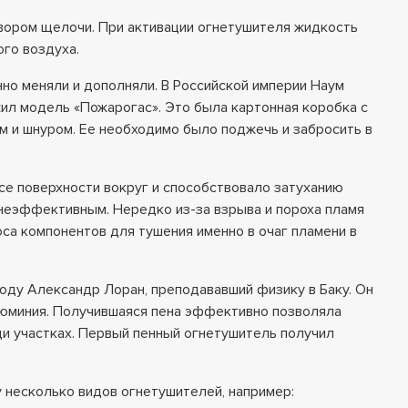
вором щелочи. При активации огнетушителя жидкость
ого воздуха.
но меняли и дополняли. В Российской империи Наум
л модель «Пожарогас». Это была картонная коробка с
 и шнуром. Ее необходимо было поджечь и забросить в
се поверхности вокруг и способствовало затуханию
 неэффективным. Нередко из-за взрыва и пороха пламя
оса компонентов для тушения именно в очаг пламени в
оду Александр Лоран, преподававший физику в Баку. Он
люминия. Получившаяся пена эффективно позволяла
ди участках. Первый пенный огнетушитель получил
у несколько видов огнетушителей, например: