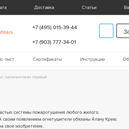
ата
Доставка
Статьи
Ва
+7 (495) 015-39-44
З
hita.ru
+7 (903) 777-34-01
с-лист
Сертификаты
Инструкции
Об
л запатентован первый...
астью системы пожаротушения любого жилого,
А своим появлением огнетушители обязаны Алану Крею.
на свое изобретение.