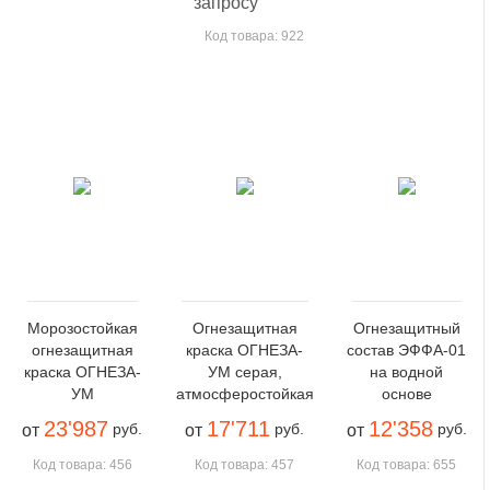
запросу
Код товара: 922
Морозостойкая
Огнезащитная
Огнезащитный
огнезащитная
краска ОГНЕЗА-
состав ЭФФА-01
краска ОГНЕЗА-
УМ серая,
на водной
УМ
атмосферостойкая
основе
23'987
17'711
12'358
руб.
руб.
руб.
от
от
от
Код товара: 456
Код товара: 457
Код товара: 655