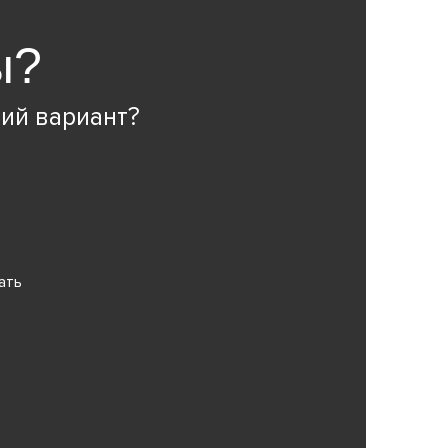
ы?
ий вариант?
ать