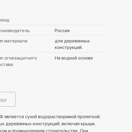
ренд:
роизводитель:
Россия
ип материала:
для деревянных
конструкций.
ип огнезащитного
На водной основе
остава:
ики
 является сухой водорастворимой пропиткой,
х деревянных конструкций, включая крыши,
ском и промышленном строительстве. Она