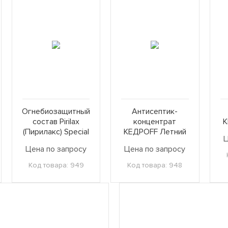
Огнебиозащитный
Антисептик-
состав Pirilax
концентрат
К
(Пирилакс) Special
КЕДРОFF Летний
Ц
Цена по запросу
Цена по запросу
Код товара: 949
Код товара: 948