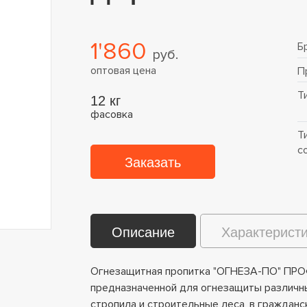
1'860
Б
руб.
оптовая цена
П
Т
12 кг
фасовка
Т
с
Заказать
Описание
Характерист
Огнезащитная пропитка "ОГНЕЗА-ПО" ПРОФ
предназначенной для огнезащиты различны
стропила и строительные леса, в граждан