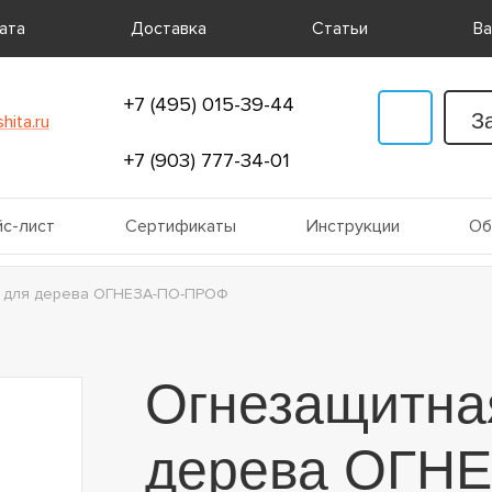
ата
Доставка
Статьи
Ва
+7 (495) 015-39-44
З
hita.ru
+7 (903) 777-34-01
с-лист
Сертификаты
Инструкции
Об
а для дерева ОГНЕЗА-ПО-ПРОФ
Огнезащитна
дерева ОГН