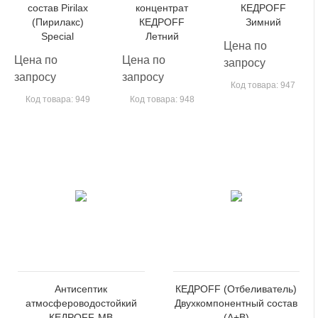
состав Pirilax
концентрат
КЕДРОFF
(Пирилакс)
КЕДРОFF
Зимний
Special
Летний
Цена по
Цена по
Цена по
запросу
запросу
запросу
Код товара: 947
Код товара: 949
Код товара: 948
Антисептик
КЕДРОFF (Отбеливатель)
атмосфероводостойкий
Двухкомпонентный состав
КЕДРОFF-МВ
(А+В)