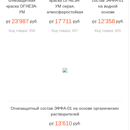
огнезащитная
краска ОГНЕЗА-
состав ЭФФА-01
краска ОГНЕЗА-
УМ серая,
на водной
УМ
атмосферостойкая
основе
23'987
17'711
12'358
руб.
руб.
руб.
от
от
от
Код товара: 456
Код товара: 457
Код товара: 655
Огнезащитный состав ЭФФА-01 на основе органических
растворителей
13'610
руб.
от