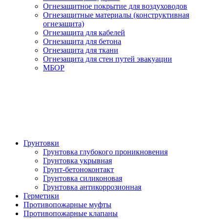
Огнезащитное покрытие для воздуховодов
Огнезащитные материалы (конструктивная
огнезащита)
Огнезащита для кабелей
Огнезащита для бетона
Огнезащита для ткани
Огнезащита для стен путей эвакуации
МБОР
Грунтовки
Грунтовка глубокого проникновения
Грунтовка укрывная
Грунт-бетоноконтакт
Грунтовка силиконовая
Грунтовка антикоррозионная
Герметики
Противопожарные муфты
Противопожарные клапаны