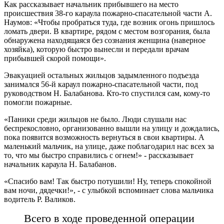
Как рассказывает начальник прибывшего на место
происшествия 38-го караула пожарно-спасательной части А.
Наумов: «Чтобы пробраться туда, где возник огонь пришлось
ломать двери. В квартире, рядом с местом возгорания, была
обнаружена находящаяся без сознания женщина (наверное
хозяйка), которую быстро вынесли и передали врачам
прибывшей скорой помощи».
Эвакуацией остальных жильцов задымленного подъезда
занимался 56-й караул пожарно-спасательной части, под
руководством Н. Балабанова. Кто-то спустился сам, кому-то
помогли пожарные.
«Паники среди жильцов не было. Люди слушали нас
беспрекословно, организованно вышли на улицу и дождались,
пока появится возможность вернуться в свои квартиры. А
маленький мальчик, на улице, даже поблагодарил нас всех за
то, что мы быстро справились с огнем!» - рассказывает
начальник караула Н. Балабанов.
«Спасибо вам! Так быстро потушили! Ну, теперь спокойной
вам ночи, дядечки!», - с улыбкой вспоминает слова мальчика
водитель Р. Валиков.
Всего в ходе проведенной операции