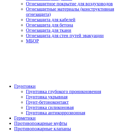
Огнезащитное покрытие для воздуховодов
Огнезащитные материалы (конструктивная
огнезащита)
Огнезащита для кабелей
Огнезащита для бетона
Огнезащита для ткани
Огнезащита для стен путей эвакуации
МБОР
Грунтовки
Грунтовка глубокого проникновения
Грунтовка укрывная
Грунт-бетоноконтакт
Грунтовка силиконовая
Грунтовка антикоррозионная
Герметики
Противопожарные муфты
Противопожарные клапаны