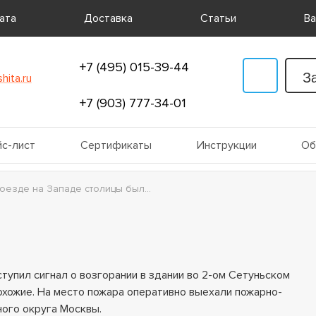
ата
Доставка
Статьи
Ва
+7 (495) 015-39-44
З
hita.ru
+7 (903) 777-34-01
с-лист
Сертификаты
Инструкции
Об
оезде на Западе столицы был...
тупил сигнал о возгорании в здании во 2-ом Сетуньском
хожие. На место пожара оперативно выехали пожарно-
ого округа Москвы.