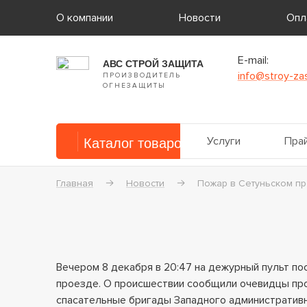
О компании
Новости
Опл
E-mail:
АВС СТРОЙ ЗАЩИТА
info@stroy-zas
ПРОИЗВОДИТЕЛЬ
ОГНЕЗАЩИТЫ
Услуги
Прай
Каталог товаров
Главная
Новости
Пожар в Сетуньском пр
Вечером 8 декабря в 20:47 на дежурный пульт пос
проезде. О происшествии сообщили очевидцы про
спасательные бригады Западного административн