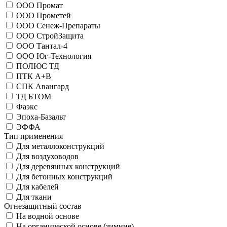
ООО Промат
ООО Прометей
ООО Сенеж-Препараты
ООО СтройЗащита
ООО Тантал-4
ООО Юг-Технология
ПОЛЮС ТД
ПТК A+B
СПК Авангард
ТД БТОМ
Фаэкс
Эпоха-Базальт
ЭФФА
Тип применения
Для металлоконструкций
Для воздуховодов
Для деревянных конструкций
Для бетонных конструкций
Для кабелей
Для ткани
Огнезащитный состав
На водной основе
На органической основе (зимние)