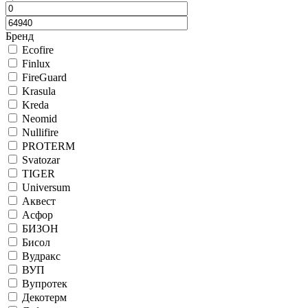
Бренд
Ecofire
Finlux
FireGuard
Krasula
Kreda
Neomid
Nullifire
PROTERM
Svatozar
TIGER
Universum
Аквест
Асфор
БИЗОН
Бисол
Вудракс
ВУП
Вупротек
Декотерм