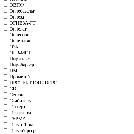
ОВПФ
Огнебазальт
Огнеза
ОГНЕЗА-ГТ
Огнелат
Огнеспас
Огнетитан
ОЗК
ОПЗ-МЕТ
Пирилакс
Пиробарьер
ПМ
Прометей
ПРОТЕКТ ЮНИВЕРС
СВ
Сенеж
Стабитерм
Таггерт
Тексотерм
ТЕРМА
Терма Люкс
Термобарьер