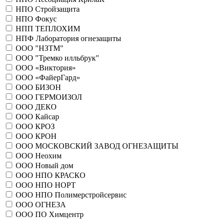
НПО Стройзащита
НПО Фокус
НПП ТЕПЛОХИМ
НПФ Лаборатория огнезащиты
ООО "НЗТМ"
ООО "Тремко илльбрук"
ООО «Виктория»
ООО «ФайерГард»
ООО БИЗОН
ООО ГЕРМОИЗОЛ
ООО ДЕКО
ООО Кайсар
ООО КРОЗ
ООО КРОН
ООО МОСКОВСКИЙ ЗАВОД ОГНЕЗАЩИТЫ
ООО Неохим
ООО Новый дом
ООО НПО КРАСКО
ООО НПО НОРТ
ООО НПО Полимерстройсервис
ООО ОГНЕЗА
ООО ПО Химцентр