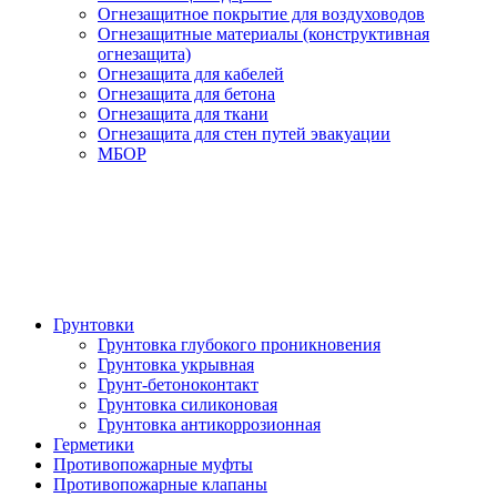
Огнезащитное покрытие для воздуховодов
Огнезащитные материалы (конструктивная
огнезащита)
Огнезащита для кабелей
Огнезащита для бетона
Огнезащита для ткани
Огнезащита для стен путей эвакуации
МБОР
Грунтовки
Грунтовка глубокого проникновения
Грунтовка укрывная
Грунт-бетоноконтакт
Грунтовка силиконовая
Грунтовка антикоррозионная
Герметики
Противопожарные муфты
Противопожарные клапаны