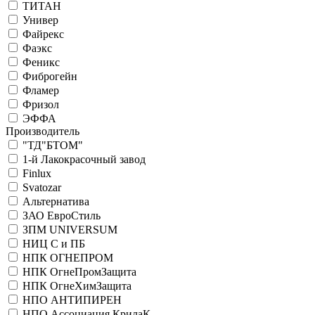
ТИТАН
Универ
Файрекс
Фаэкс
Феникс
Фиброгейн
Фламер
Фризол
ЭФФА
Производитель
"ТД"БТОМ"
1-й Лакокрасочный завод
Finlux
Svatozar
Альтернатива
ЗАО ЕвроСтиль
ЗПМ UNIVERSUM
НИЦ С и ПБ
НПК ОГНЕПРОМ
НПК ОгнеПромЗащита
НПК ОгнеХимЗащита
НПО АНТИПИРЕН
НПО Ассоциация КрилаК