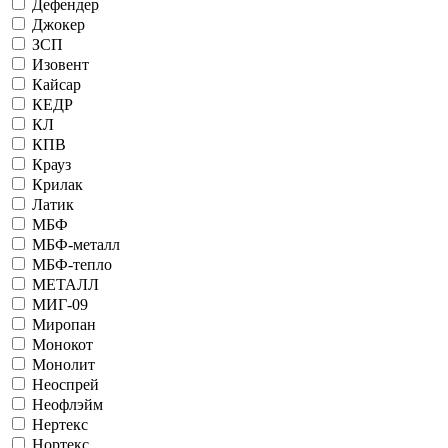
Дефендер
Джокер
ЗСП
Изовент
Кайсар
КЕДР
КЛ
КПВ
Крауз
Крилак
Латик
МБФ
МБФ-металл
МБФ-тепло
МЕТАЛЛ
МИГ-09
Миропан
Монокот
Монолит
Неоспрей
Неофлэйм
Нертекс
Нортекс