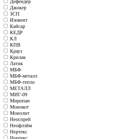
Дефендер
Джокер
ЗСП
Изовент
Кайсар
КЕДР
КЛ
КПВ
Крауз
Крилак
Латик
МБФ
МБФ-металл
МБФ-тепло
МЕТАЛЛ
МИГ-09
Миропан
Монокот
Монолит
Неоспрей
Неофлэйм
Нертекс
Нортекс