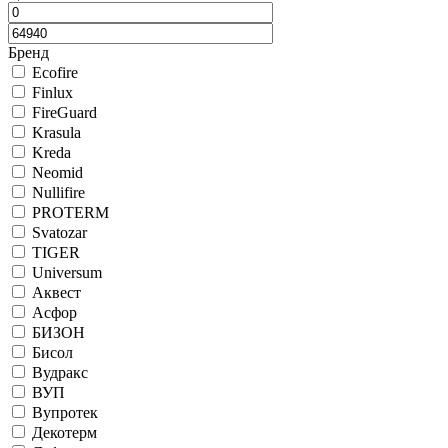
Бренд
Ecofire
Finlux
FireGuard
Krasula
Kreda
Neomid
Nullifire
PROTERM
Svatozar
TIGER
Universum
Аквест
Асфор
БИЗОН
Бисол
Вудракс
ВУП
Вупротек
Декотерм