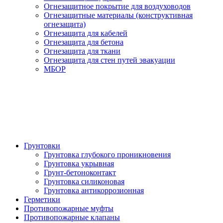
Огнезащитное покрытие для воздуховодов
Огнезащитные материалы (конструктивная
огнезащита)
Огнезащита для кабелей
Огнезащита для бетона
Огнезащита для ткани
Огнезащита для стен путей эвакуации
МБОР
Грунтовки
Грунтовка глубокого проникновения
Грунтовка укрывная
Грунт-бетоноконтакт
Грунтовка силиконовая
Грунтовка антикоррозионная
Герметики
Противопожарные муфты
Противопожарные клапаны