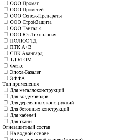
ООО Промат
ООО Прометей
ООО Сенеж-Препараты
ООО СтройЗащита
ООО Тантал-4
ООО Юг-Технология
ПОЛЮС ТД
ПТК A+B
СПК Авангард
ТД БТОМ
Фаэкс
Эпоха-Базальт
ЭФФА
Тип применения
Для металлоконструкций
Для воздуховодов
Для деревянных конструкций
Для бетонных конструкций
Для кабелей
Для ткани
Огнезащитный состав
На водной основе
На органической основе (зимние)