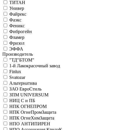
ТИТАН
Универ
Файрекс
Фаэкс
Феникс
Фиброгейн
Фламер
Фризол
ЭФФА
Производитель
"ТД"БТОМ"
1-й Лакокрасочный завод
Finlux
Svatozar
Альтернатива
ЗАО ЕвроСтиль
ЗПМ UNIVERSUM
НИЦ С и ПБ
НПК ОГНЕПРОМ
НПК ОгнеПромЗащита
НПК ОгнеХимЗащита
НПО АНТИПИРЕН
НПО Ассоциация КрилаК