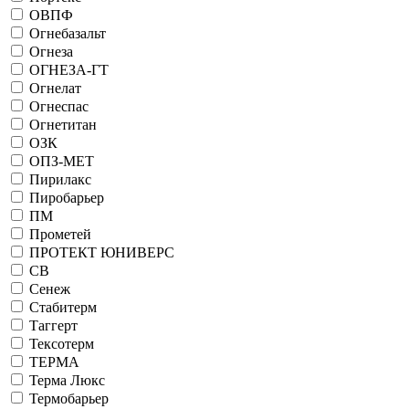
ОВПФ
Огнебазальт
Огнеза
ОГНЕЗА-ГТ
Огнелат
Огнеспас
Огнетитан
ОЗК
ОПЗ-МЕТ
Пирилакс
Пиробарьер
ПМ
Прометей
ПРОТЕКТ ЮНИВЕРС
СВ
Сенеж
Стабитерм
Таггерт
Тексотерм
ТЕРМА
Терма Люкс
Термобарьер