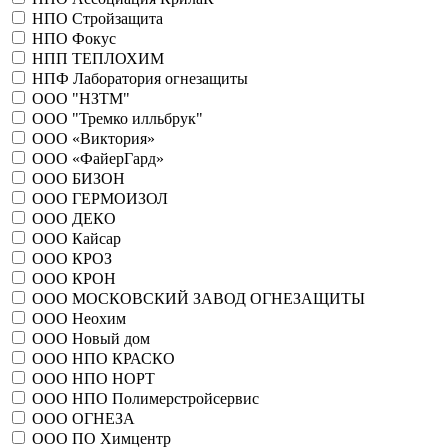
НПО Стройзащита
НПО Фокус
НПП ТЕПЛОХИМ
НПФ Лаборатория огнезащиты
ООО "НЗТМ"
ООО "Тремко илльбрук"
ООО «Виктория»
ООО «ФайерГард»
ООО БИЗОН
ООО ГЕРМОИЗОЛ
ООО ДЕКО
ООО Кайсар
ООО КРОЗ
ООО КРОН
ООО МОСКОВСКИЙ ЗАВОД ОГНЕЗАЩИТЫ
ООО Неохим
ООО Новый дом
ООО НПО КРАСКО
ООО НПО НОРТ
ООО НПО Полимерстройсервис
ООО ОГНЕЗА
ООО ПО Химцентр