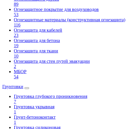
89
Огнезащитное покрытие для воздуховодов
53
Огнезащитные материалы (конструктивная огнезащита)
116
Огнезащита для кабелей
23
Огнезащита для бетона
19
Огнезащита для ткани
10
Огнезащита для стен путей эвакуации
2
МБОР
54
Грунтовки
Грунтовка глубокого проникновения
7
Грунтовка укрывная
1
Грунт-бетоноконтакт
1
Грунтовка силиконовая