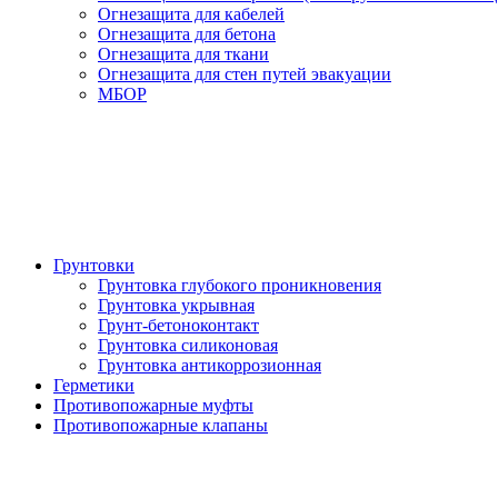
Огнезащита для кабелей
Огнезащита для бетона
Огнезащита для ткани
Огнезащита для стен путей эвакуации
МБОР
Грунтовки
Грунтовка глубокого проникновения
Грунтовка укрывная
Грунт-бетоноконтакт
Грунтовка силиконовая
Грунтовка антикоррозионная
Герметики
Противопожарные муфты
Противопожарные клапаны