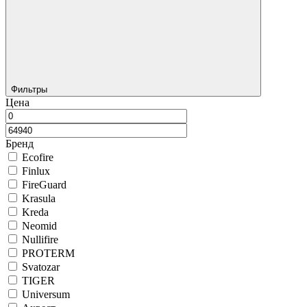
Фильтры
Цена
Бренд
Ecofire
Finlux
FireGuard
Krasula
Kreda
Neomid
Nullifire
PROTERM
Svatozar
TIGER
Universum