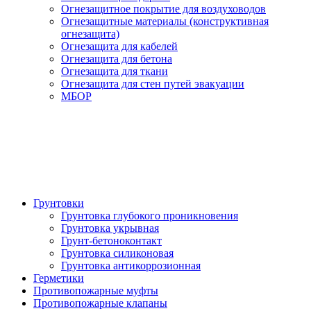
Огнезащитное покрытие для воздуховодов
Огнезащитные материалы (конструктивная
огнезащита)
Огнезащита для кабелей
Огнезащита для бетона
Огнезащита для ткани
Огнезащита для стен путей эвакуации
МБОР
Грунтовки
Грунтовка глубокого проникновения
Грунтовка укрывная
Грунт-бетоноконтакт
Грунтовка силиконовая
Грунтовка антикоррозионная
Герметики
Противопожарные муфты
Противопожарные клапаны